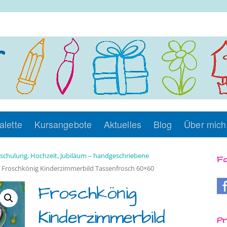
alette
Kursangebote
Aktuelles
Blog
Über mich
nschulung, Hochzeit, Jubiläum – handgeschriebene
Fo
 Froschkönig Kinderzimmerbild Tassenfrosch 60×60
Froschkönig
Kinderzimmerbild
Pr