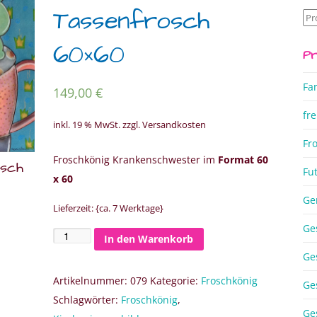
Tassenfrosch
Su
na
60×60
Pr
Fa
149,00
€
fre
inkl. 19 % MwSt.
zzgl. Versandkosten
Fr
Froschkönig Krankenschwester im
Format 60
osch
Fu
x 60
Ge
Lieferzeit: {ca. 7 Werktage}
Ge
In den Warenkorb
Froschkönig
Ge
Kinderzimmerbild
Tassenfrosch
Artikelnummer:
079
Kategorie:
Froschkönig
Ge
60x60
Schlagwörter:
Froschkönig
,
Ge