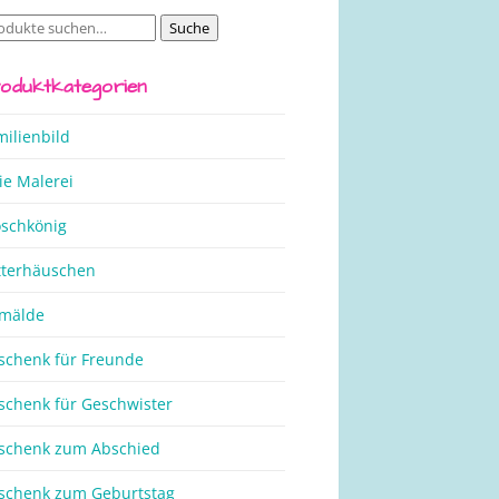
Suche
che
ch:
oduktkategorien
milienbild
ie Malerei
oschkönig
tterhäuschen
mälde
schenk für Freunde
schenk für Geschwister
schenk zum Abschied
schenk zum Geburtstag