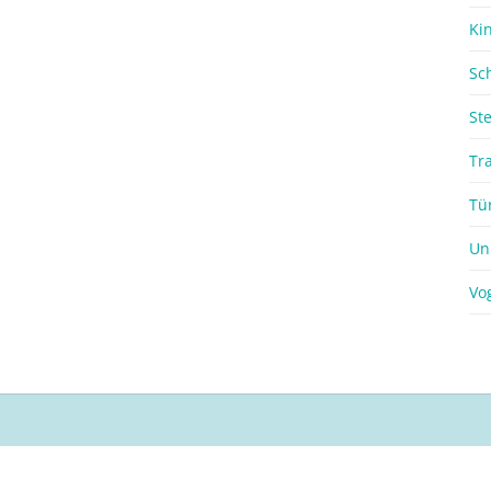
Ki
Sc
St
Tr
Tü
Un
Vo