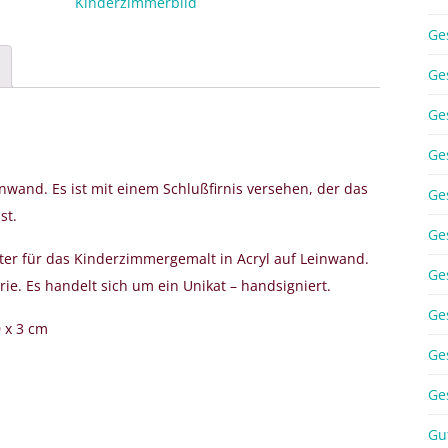
Menge
Kinderzimmerbild
Ge
Ge
Ge
Ge
inwand. Es ist mit einem Schlußfirnis versehen, der das
Ge
st.
Ge
iter für das Kinderzimmergemalt in Acryl auf Leinwand.
Ge
e. Es handelt sich um ein Unikat – handsigniert.
Ge
 x 3 cm
Ge
Ge
Gu