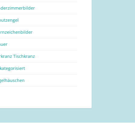
nderzimmerbilder
hutzengel
ernzeichenbilder
auer
rkranz Tischkranz
kategorisiert
gelhäuschen