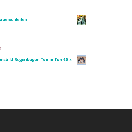
auerschleifen
}
ensbild Regenbogen Ton in Ton 60 x