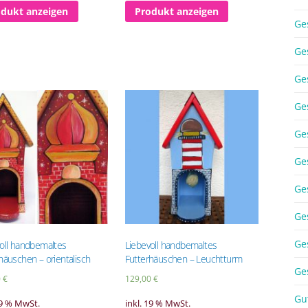
odukt anzeigen
Produkt anzeigen
Ge
Ge
Ge
Ge
Ge
Ge
Ge
Ge
Ge
oll handbemaltes
Liebevoll handbemaltes
häuschen – orientalisch
Futterhäuschen – Leuchtturm
Ge
0
€
129,00
€
Gu
19 % MwSt.
inkl. 19 % MwSt.