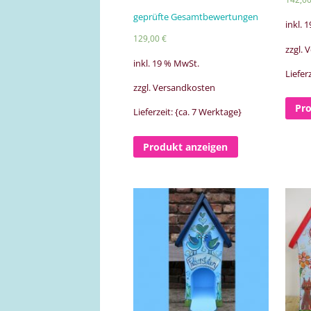
Bewertet mit
geprüfte Gesamtbewertungen
5.00
inkl. 
von 5
129,00
€
zzgl.
inkl. 19 % MwSt.
Liefer
zzgl. Versandkosten
Pr
Lieferzeit: {ca. 7 Werktage}
Produkt anzeigen