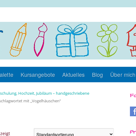
alette
Kursangebote
Aktuelles
Blog
Über mich
nschulung, Hochzeit, Jubiläum – handgeschriebene
Fo
schlagwortet mit „Vogelhäuschen“
Pr
zeigt