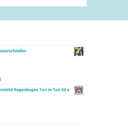
auerschleifen
}
ensbild Regenbogen Ton in Ton 60 x