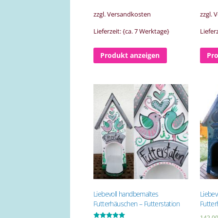
zzgl. Versandkosten
zzgl.
Lieferzeit: {ca. 7 Werktage}
Liefer
Produkt anzeigen
Pr
Liebevoll handbemaltes
Liebev
Futterhäuschen – Futterstation
Futter
142,0