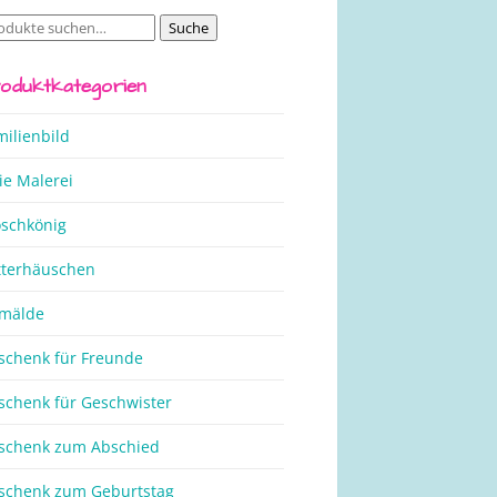
Suche
che
ch:
oduktkategorien
milienbild
ie Malerei
oschkönig
tterhäuschen
mälde
schenk für Freunde
schenk für Geschwister
schenk zum Abschied
schenk zum Geburtstag