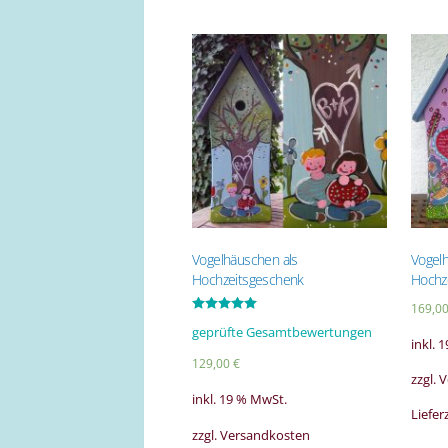
Vogelhäuschen als
Vogel
Hochzeitsgeschenk
Hochz
169,0
Bewertet mit
geprüfte Gesamtbewertungen
5.00
inkl. 
von 5
129,00
€
zzgl.
inkl. 19 % MwSt.
Liefer
zzgl. Versandkosten