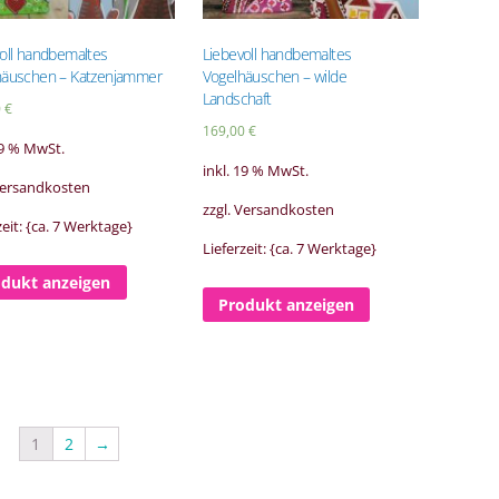
oll handbemaltes
Liebevoll handbemaltes
häuschen – Katzenjammer
Vogelhäuschen – wilde
Landschaft
0
€
169,00
€
19 % MwSt.
inkl. 19 % MwSt.
 Versandkosten
zzgl. Versandkosten
zeit: {ca. 7 Werktage}
Lieferzeit: {ca. 7 Werktage}
odukt anzeigen
Produkt anzeigen
1
2
→