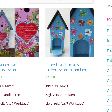
Su
na
Pr
Fa
fre
Fr
Fu
häuschen als
Liebevoll handbemaltes
eitsgeschenk
Futterhäuschen – Blümchen
Ge
0
€
129,00
€
Ge
19 % MwSt.
inkl. 19 % MwSt.
Ge
 Versandkosten
zzgl. Versandkosten
Ge
zeit: {ca. 7 Werktage}
Lieferzeit: {ca. 7 Werktage}
Ge