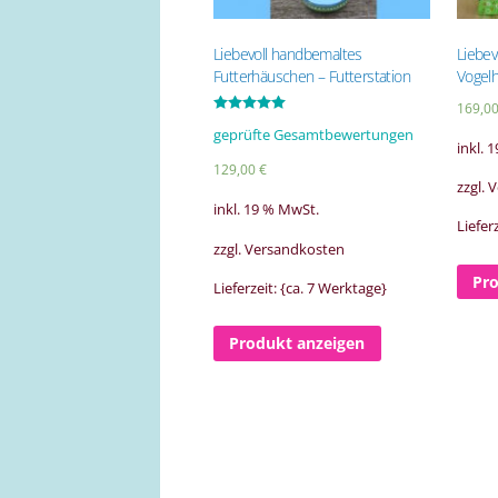
Liebevoll handbemaltes
Liebev
Futterhäuschen – Futterstation
Vogel
169,0
Bewertet mit
geprüfte Gesamtbewertungen
5.00
inkl. 
von 5
129,00
€
zzgl.
inkl. 19 % MwSt.
Liefer
zzgl. Versandkosten
Pr
Lieferzeit: {ca. 7 Werktage}
Produkt anzeigen