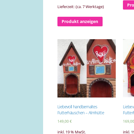
Pr
Lieferzeit: {ca. 7 Werktage}
Produkt anzeigen
Liebevoll handbemaltes
Liebev
Futterhäuschen – Almhütte
Futter
149,00
€
169,0
inkl. 19 % MwSt.
inkl. 