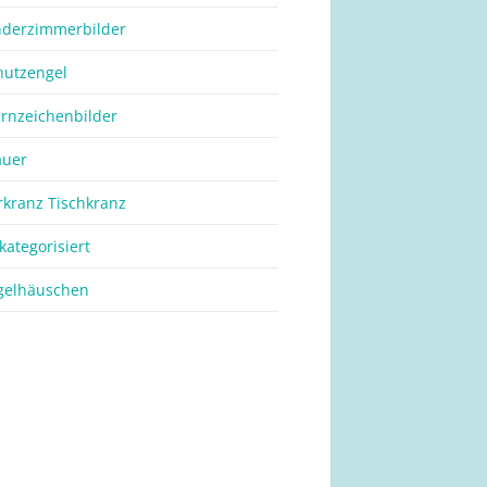
nderzimmerbilder
hutzengel
ernzeichenbilder
auer
rkranz Tischkranz
kategorisiert
gelhäuschen