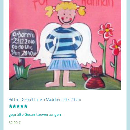
Bild zur Geburt für ein Mädchen 20 x 20 cm
Bewertet mit
geprüfte Gesamtbewertungen
5.00
von 5
32,00
€