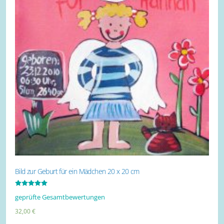
Bild zur Geburt für ein Mädchen 20 x 20 cm
Bewertet mit
geprüfte Gesamtbewertungen
5.00
von 5
32,00
€