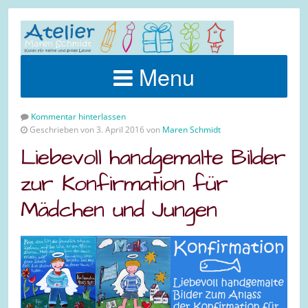
Menu
Kommentar hinterlassen
Geschrieben von 3. April 2016 von
Maren Schmidt
Liebevoll handgemalte Bilder
zur Konfirmation für
Mädchen und Jungen