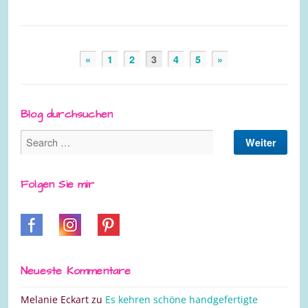
«
1
2
3
4
5
»
Blog durchsuchen
Folgen Sie mir
Neueste Kommentare
Melanie Eckart
zu
Es kehren schöne handgefertigte