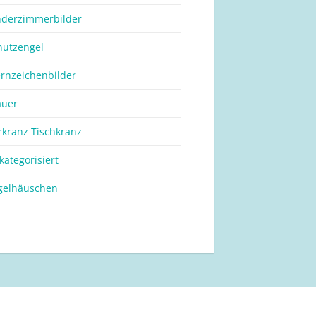
nderzimmerbilder
hutzengel
ernzeichenbilder
auer
rkranz Tischkranz
kategorisiert
gelhäuschen