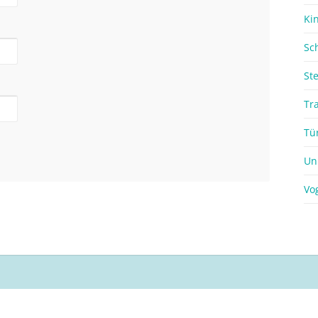
Ki
Sc
St
Tr
Tü
Un
Vo