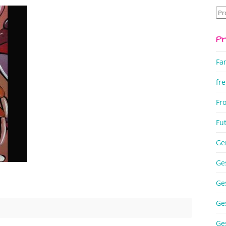
Su
na
Pr
Fa
fre
Fr
Fu
Ge
Ge
Ge
Ge
Ge