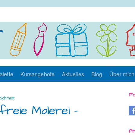
alette
Kursangebote
Aktuelles
Blog
Über mich
Fo
Schmidt
 freie Malerei –
Pr