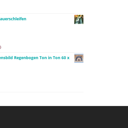
auerschleifen
}
ensbild Regenbogen Ton in Ton 60 x