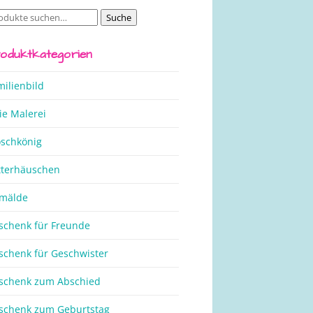
Suche
che
ch:
oduktkategorien
milienbild
ie Malerei
oschkönig
tterhäuschen
mälde
schenk für Freunde
schenk für Geschwister
schenk zum Abschied
schenk zum Geburtstag