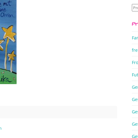
Su
na
Pr
Fa
fre
Fr
Fu
Ge
Ge
Ge
Ge
m
Ge