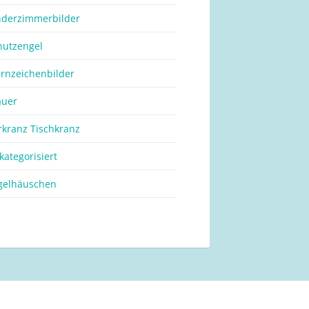
nderzimmerbilder
hutzengel
ernzeichenbilder
auer
rkranz Tischkranz
kategorisiert
gelhäuschen