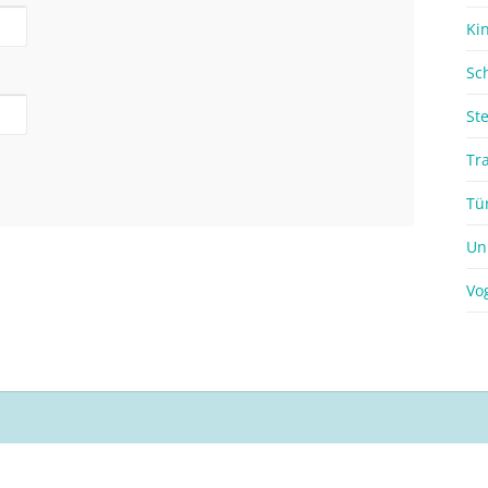
Ki
Sc
St
Tr
Tü
Un
Vo