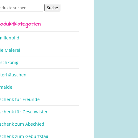
Suche
che
ch:
oduktkategorien
milienbild
ie Malerei
oschkönig
tterhäuschen
mälde
schenk für Freunde
schenk für Geschwister
schenk zum Abschied
schenk zum Geburtstag