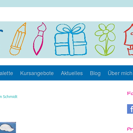
alette
Kursangebote
Aktuelles
Blog
Über mich
Fo
n Schmidt
Pr