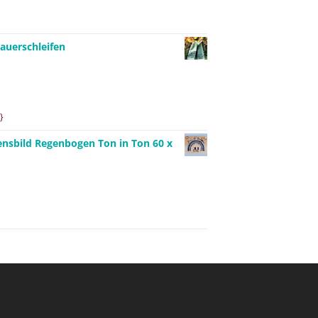
auerschleifen
}
ensbild Regenbogen Ton in Ton 60 x