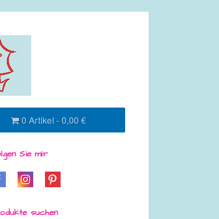
0 Artikel
0,00 €
lgen Sie mir
odukte suchen