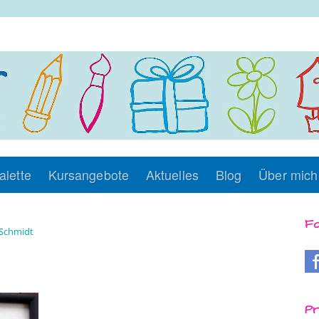
alette
Kursangebote
Aktuelles
Blog
Über mich
Fo
Schmidt
Pr