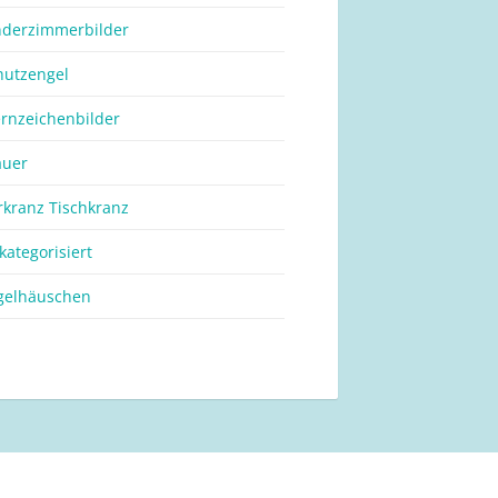
nderzimmerbilder
hutzengel
ernzeichenbilder
auer
rkranz Tischkranz
kategorisiert
gelhäuschen