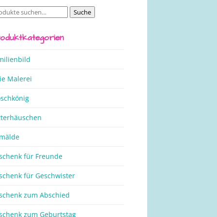
Suche
che
ch:
oduktkategorien
milienbild
ie Malerei
oschkönig
tterhäuschen
mälde
schenk für Freunde
schenk für Geschwister
schenk zum Abschied
schenk zum Geburtstag