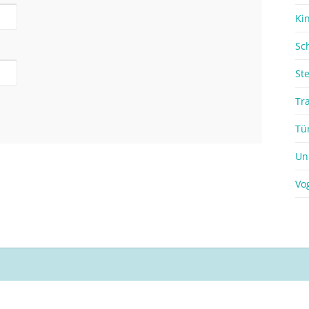
Ki
Sc
St
Tr
Tü
Un
Vo