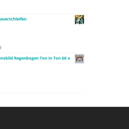
auerschleifen
}
ensbild Regenbogen Ton in Ton 60 x