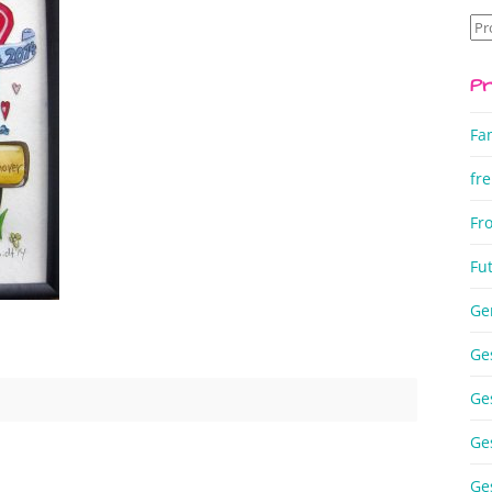
Su
na
Pr
Fa
fre
Fr
Fu
Ge
Ge
Ge
Ge
Ge